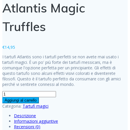
Atlantis Magic
Truffles
€
14,95
I tartufi Atlantis sono i tartufi perfetti se non avete mai usato i
tartufi magici. È un po' più forte dei tartufi messicani, ma è
comunque l'opzione perfetta per un principiante. Gli effetti di
questo tartufo sono alcuni effetti visivi colorati e diventerete
filosofi. Questo è il tartufo perfetto da consumare con gli amici
perché vi sentirete connessi al mondo.
Atlantis
Magic
Aggiungi al carrello
Truffles
Categoria:
Tartufi magici
quantità
Descrizione
Informazioni aggiuntive
Recensioni (0)