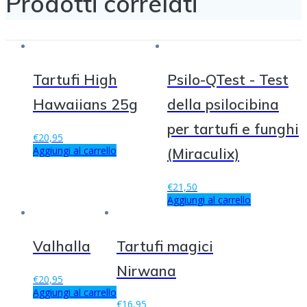
Prodotti correlati
Tartufi High
Psilo-QTest - Test
Hawaiians 25g
della psilocibina
per tartufi e funghi
€
20,95
Aggiungi al carrello
(Miraculix)
€
21,50
Aggiungi al carrello
Valhalla
Tartufi magici
Nirwana
€
20,95
Aggiungi al carrello
€
16,95