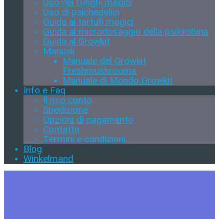
Uso dei funghi magici
Uso di psichedelici
Guida ai tartufi magici
Guida al microdosaggio della psilocibina
Guida al Growkit
Manuali
Manuale del Growkit
Freshmushrooms
Manuale di Mondo Growkit
Info e Faq
Il mio conto
Spedizione
Opzioni di pagamento
Contatto
Termini e condizioni
Blog
Winkelmand