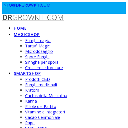
Passa
INFO@DRGROWKIT.COM
al
DR
GROWKIT.COM
contenuto
HOME
MAGICSHOP
Funghi magici
Tartufi Magici
Microdosaggio
Spore Funghi
Siringhe per spora
Crescere le forniture
SMARTSHOP
Prodotti CBD
Funghi medicinali
Kratom
Cactus della Mescalina
Kanna
Pillole del Partito
Vitamine e integratori
Cacao Cerimoniale
Rape