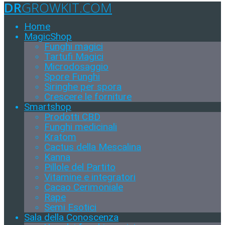
DR
GROWKIT.COM
Home
MagicShop
Funghi magici
Tartufi Magici
Microdosaggio
Spore Funghi
Siringhe per spora
Crescere le forniture
Smartshop
Prodotti CBD
Funghi medicinali
Kratom
Cactus della Mescalina
Kanna
Pillole del Partito
Vitamine e integratori
Cacao Cerimoniale
Rape
Semi Esotici
Sala della Conoscenza