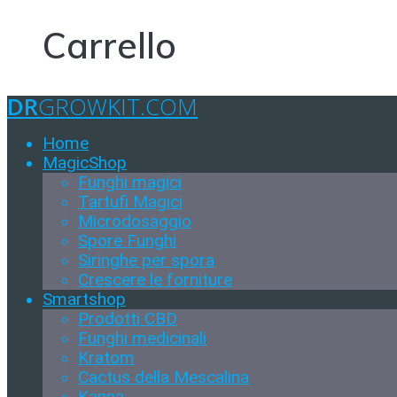
Carrello
DR
GROWKIT.COM
Home
MagicShop
Funghi magici
Tartufi Magici
Microdosaggio
Spore Funghi
Siringhe per spora
Crescere le forniture
Smartshop
Prodotti CBD
Funghi medicinali
Kratom
Cactus della Mescalina
Kanna