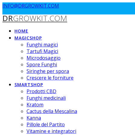
Passa
INFO@DRGROWKIT.COM
al
DR
GROWKIT.COM
contenuto
HOME
MAGICSHOP
Funghi magici
Tartufi Magici
Microdosaggio
Spore Funghi
Siringhe per spora
Crescere le forniture
SMARTSHOP
Prodotti CBD
Funghi medicinali
Kratom
Cactus della Mescalina
Kanna
Pillole del Partito
Vitamine e integratori