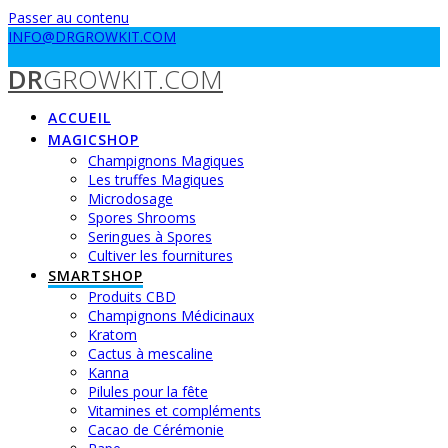
Passer au contenu
INFO@DRGROWKIT.COM
DR
GROWKIT.COM
ACCUEIL
MAGICSHOP
Champignons Magiques
Les truffes Magiques
Microdosage
Spores Shrooms
Seringues à Spores
Cultiver les fournitures
SMARTSHOP
Produits CBD
Champignons Médicinaux
Kratom
Cactus à mescaline
Kanna
Pilules pour la fête
Vitamines et compléments
Cacao de Cérémonie