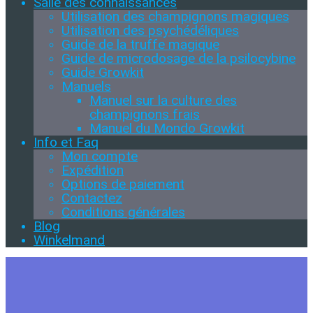
Salle des connaissances
Utilisation des champignons magiques
Utilisation des psychédéliques
Guide de la truffe magique
Guide de microdosage de la psilocybine
Guide Growkit
Manuels
Manuel sur la culture des
champignons frais
Manuel du Mondo Growkit
Info et Faq
Mon compte
Expédition
Options de paiement
Contactez
Conditions générales
Blog
Winkelmand