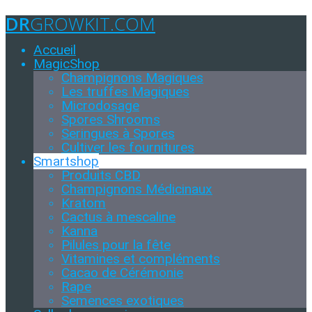
DR
GROWKIT.COM
Accueil
MagicShop
Champignons Magiques
Les truffes Magiques
Microdosage
Spores Shrooms
Seringues à Spores
Cultiver les fournitures
Smartshop
Produits CBD
Champignons Médicinaux
Kratom
Cactus à mescaline
Kanna
Pilules pour la fête
Vitamines et compléments
Cacao de Cérémonie
Rape
Semences exotiques