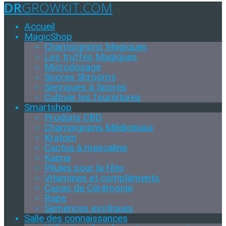
DR
GROWKIT.COM
Accueil
MagicShop
Champignons Magiques
Les truffes Magiques
Microdosage
Spores Shrooms
Seringues à Spores
Cultiver les fournitures
Smartshop
Produits CBD
Champignons Médicinaux
Kratom
Cactus à mescaline
Kanna
Pilules pour la fête
Vitamines et compléments
Cacao de Cérémonie
Rape
Semences exotiques
Salle des connaissances