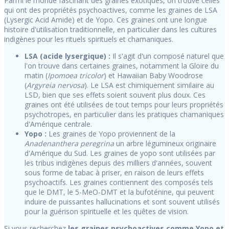
Parmi le monde fascinant des graines exotiques, on trouve celles
qui ont des propriétés psychoactives, comme les graines de LSA
(Lysergic Acid Amide) et de Yopo. Ces graines ont une longue
histoire d'utilisation traditionnelle, en particulier dans les cultures
indigènes pour les rituels spirituels et chamaniques.
LSA (acide lysergique) :
Il s'agit d'un composé naturel que
l'on trouve dans certaines graines, notamment la Gloire du
matin (
Ipomoea tricolor
) et Hawaiian Baby Woodrose
(
Argyreia nervosa
). Le LSA est chimiquement similaire au
LSD, bien que ses effets soient souvent plus doux. Ces
graines ont été utilisées de tout temps pour leurs propriétés
psychotropes, en particulier dans les pratiques chamaniques
d'Amérique centrale.
Yopo :
Les graines de Yopo proviennent de la
Anadenanthera peregrina
un arbre légumineux originaire
d'Amérique du Sud. Les graines de yopo sont utilisées par
les tribus indigènes depuis des milliers d'années, souvent
sous forme de tabac à priser, en raison de leurs effets
psychoactifs. Les graines contiennent des composés tels
que le DMT, le 5-MeO-DMT et la bufoténine, qui peuvent
induire de puissantes hallucinations et sont souvent utilisés
pour la guérison spirituelle et les quêtes de vision.
Si vous recherchez
les graines psychoactives comme Yopo et