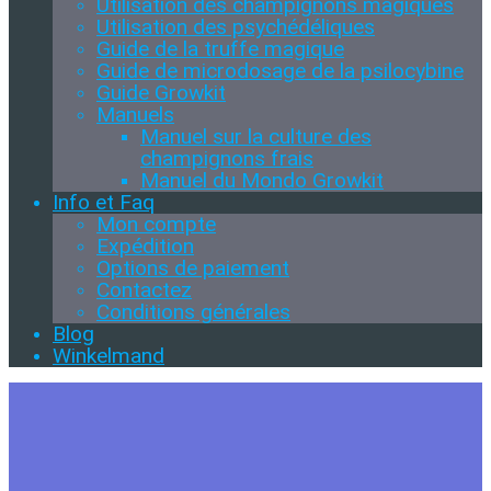
Utilisation des champignons magiques
Utilisation des psychédéliques
Guide de la truffe magique
Guide de microdosage de la psilocybine
Guide Growkit
Manuels
Manuel sur la culture des
champignons frais
Manuel du Mondo Growkit
Info et Faq
Mon compte
Expédition
Options de paiement
Contactez
Conditions générales
Blog
Winkelmand