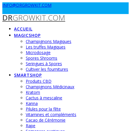
Passer
INFO@DRGROWKIT.COM
au
DR
GROWKIT.COM
contenu
ACCUEIL
MAGICSHOP
Champignons Magiques
Les truffes Magiques
Microdosage
Spores Shrooms
Seringues à Spores
Cultiver les fournitures
SMARTSHOP
Produits CBD
Champignons Médicinaux
Kratom
Cactus à mescaline
Kanna
Pilules pour la fête
Vitamines et compléments
Cacao de Cérémonie
Rape