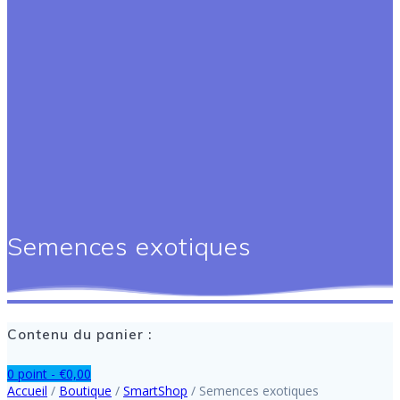
Semences exotiques
Contenu du panier :
0 point -
€
0,00
Accueil
/
Boutique
/
SmartShop
/ Semences exotiques