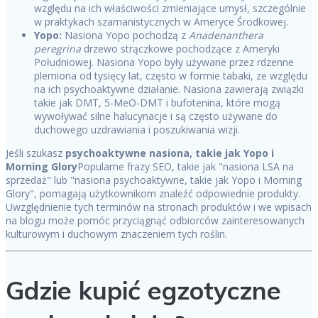
względu na ich właściwości zmieniające umysł, szczególnie
w praktykach szamanistycznych w Ameryce Środkowej.
Yopo:
Nasiona Yopo pochodzą z
Anadenanthera
peregrina
drzewo strączkowe pochodzące z Ameryki
Południowej. Nasiona Yopo były używane przez rdzenne
plemiona od tysięcy lat, często w formie tabaki, ze względu
na ich psychoaktywne działanie. Nasiona zawierają związki
takie jak DMT, 5-MeO-DMT i bufotenina, które mogą
wywoływać silne halucynacje i są często używane do
duchowego uzdrawiania i poszukiwania wizji.
Jeśli szukasz
psychoaktywne nasiona, takie jak Yopo i
Morning Glory
Popularne frazy SEO, takie jak "nasiona LSA na
sprzedaż" lub "nasiona psychoaktywne, takie jak Yopo i Morning
Glory", pomagają użytkownikom znaleźć odpowiednie produkty.
Uwzględnienie tych terminów na stronach produktów i we wpisach
na blogu może pomóc przyciągnąć odbiorców zainteresowanych
kulturowym i duchowym znaczeniem tych roślin.
Gdzie kupić egzotyczne