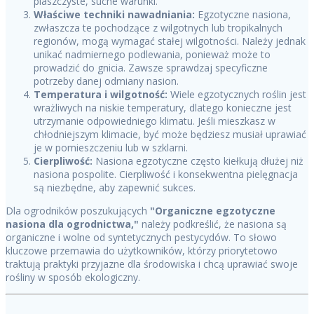
piaszczyste, suche warunki.
Właściwe techniki nawadniania:
Egzotyczne nasiona,
zwłaszcza te pochodzące z wilgotnych lub tropikalnych
regionów, mogą wymagać stałej wilgotności. Należy jednak
unikać nadmiernego podlewania, ponieważ może to
prowadzić do gnicia. Zawsze sprawdzaj specyficzne
potrzeby danej odmiany nasion.
Temperatura i wilgotność:
Wiele egzotycznych roślin jest
wrażliwych na niskie temperatury, dlatego konieczne jest
utrzymanie odpowiedniego klimatu. Jeśli mieszkasz w
chłodniejszym klimacie, być może będziesz musiał uprawiać
je w pomieszczeniu lub w szklarni.
Cierpliwość:
Nasiona egzotyczne często kiełkują dłużej niż
nasiona pospolite. Cierpliwość i konsekwentna pielęgnacja
są niezbędne, aby zapewnić sukces.
Dla ogrodników poszukujących
"Organiczne egzotyczne
nasiona dla ogrodnictwa,"
należy podkreślić, że nasiona są
organiczne i wolne od syntetycznych pestycydów. To słowo
kluczowe przemawia do użytkowników, którzy priorytetowo
traktują praktyki przyjazne dla środowiska i chcą uprawiać swoje
rośliny w sposób ekologiczny.