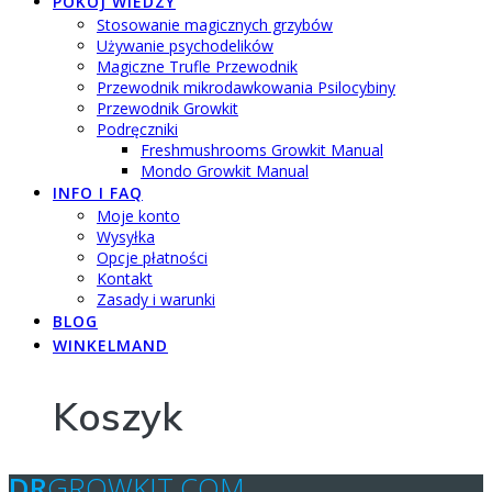
POKÓJ WIEDZY
Stosowanie magicznych grzybów
Używanie psychodelików
Magiczne Trufle Przewodnik
Przewodnik mikrodawkowania Psilocybiny
Przewodnik Growkit
Podręczniki
Freshmushrooms Growkit Manual
Mondo Growkit Manual
INFO I FAQ
Moje konto
Wysyłka
Opcje płatności
Kontakt
Zasady i warunki
BLOG
WINKELMAND
Koszyk
DR
GROWKIT.COM