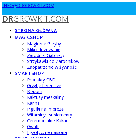
Przejdź
INFO@DRGROWKIT.COM
do
DR
GROWKIT.COM
treści
STRONA GŁÓWNA
MAGICSHOP
Magiczne Grzyby
Mikrodozowanie
Zarodniki Gabinety
Strzykawki do Zarodników
Zaopatrzenie w żywność
SMARTSHOP
Produkty CBD
Grzyby Lecznicze
Kratom
Kaktusy meskaliny
Kanna
Pigułki na Imprezę
Witaminy i suplementy
Ceremonialne Kakao
Gwałt
Egzotyczne nasiona