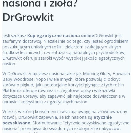
nasiona i zioła?
DrGrowkit
Jeśli szukasz
Kup egzotyczne nasiona online
DrGrowkit jest
zaufanym dostawcą. Niezależnie od tego, czy jesteś ogrodnikiem
poszukującym unikalnych roślin, zielarzem szukającym silnych
środków leczniczych, czy entuzjastą naturalnych psychodelików,
DrGrowkit oferuje szeroki wybór wysokiej jakości egzotycznych
nasion.
W DrGrowkit znajdziesz nasiona takie jak Morning Glory, Hawaiian
Baby Woodrose, Yopo i wiele innych, które pozwolą ci odkryć
zarówno piękno, jak i potencjalne korzyści płynące z tych roślin.
Platforma oferuje również szczegółowe opisy i wskazówki
dotyczące uprawy, aby zapewnić jak najlepsze doświadczenie w
uprawie i korzystaniu z egzotycznych nasion.
W erze, w której konsumenci zwracają uwagę na zrównoważony
rozwój, DrGrowkit zapewnia, że ich nasiona są
etycznie
pozyskiwane
. Sformułowanie "etycznie pozyskiwane egzotyczne
nasiona" przemawia do świadomych ekologicznie nabywców,