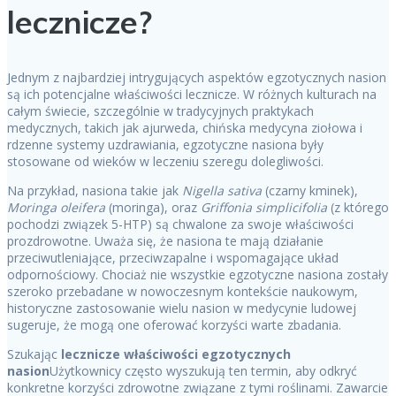
lecznicze?
Jednym z najbardziej intrygujących aspektów egzotycznych nasion
są ich potencjalne właściwości lecznicze. W różnych kulturach na
całym świecie, szczególnie w tradycyjnych praktykach
medycznych, takich jak ajurweda, chińska medycyna ziołowa i
rdzenne systemy uzdrawiania, egzotyczne nasiona były
stosowane od wieków w leczeniu szeregu dolegliwości.
Na przykład, nasiona takie jak
Nigella sativa
(czarny kminek),
Moringa oleifera
(moringa), oraz
Griffonia simplicifolia
(z którego
pochodzi związek 5-HTP) są chwalone za swoje właściwości
prozdrowotne. Uważa się, że nasiona te mają działanie
przeciwutleniające, przeciwzapalne i wspomagające układ
odpornościowy. Chociaż nie wszystkie egzotyczne nasiona zostały
szeroko przebadane w nowoczesnym kontekście naukowym,
historyczne zastosowanie wielu nasion w medycynie ludowej
sugeruje, że mogą one oferować korzyści warte zbadania.
Szukając
lecznicze właściwości egzotycznych
nasion
Użytkownicy często wyszukują ten termin, aby odkryć
konkretne korzyści zdrowotne związane z tymi roślinami. Zawarcie