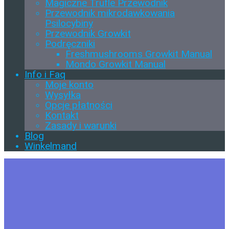
Magiczne Trufle Przewodnik
Przewodnik mikrodawkowania
Psilocybiny
Przewodnik Growkit
Podręczniki
Freshmushrooms Growkit Manual
Mondo Growkit Manual
Info i Faq
Moje konto
Wysyłka
Opcje płatności
Kontakt
Zasady i warunki
Blog
Winkelmand