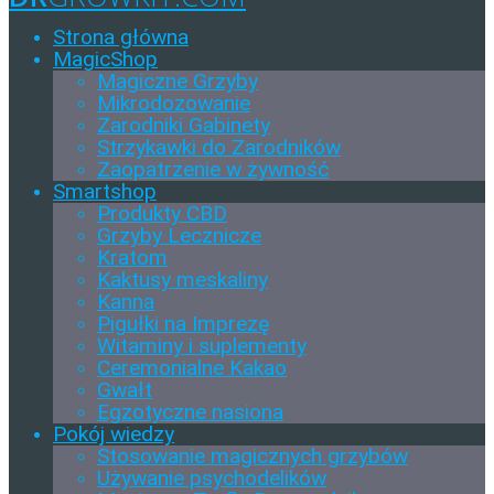
Strona główna
MagicShop
Magiczne Grzyby
Mikrodozowanie
Zarodniki Gabinety
Strzykawki do Zarodników
Zaopatrzenie w żywność
Smartshop
Produkty CBD
Grzyby Lecznicze
Kratom
Kaktusy meskaliny
Kanna
Pigułki na Imprezę
Witaminy i suplementy
Ceremonialne Kakao
Gwałt
Egzotyczne nasiona
Pokój wiedzy
Stosowanie magicznych grzybów
Używanie psychodelików