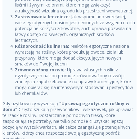
liśćmi i żywymi kolorami, które mogą zwiększyć
atrakcyjność wizualną ogrodu lub przestrzeni wewnętrznej.
Zastosowania lecznicze:
Jak wspomniano wcześniej,
wiele egzotycznych nasion jest cenionych ze względu na ich
potencjalne korzyści zdrowotne, a ich uprawa pozwala na
łatwy dostęp do świeżych, organicznych środków
leczniczych.
Różnorodność kulinarna:
Niektóre egzotyczne nasiona
wyrastają na rośliny, które produkują owoce, zioła lub
przyprawy, które mogą dodać ekscytujących nowych
smaków do Twojej kuchni.
Zrównoważony rozwój:
Uprawa własnych roślin z
egzotycznych nasion promuje zrównoważony rozwój i
zmniejsza zapotrzebowanie na uprawy komercyjne, które
mogą opierać się na intensywnym stosowaniu pestycydów
lub chemikaliów.
Gdy użytkownicy wyszukują
"Uprawiaj egzotyczne rośliny w
domu"
Często szukają przewodników i wskazówek, jak uprawiać
te rzadkie rośliny. Dostarczanie pomocnych treści, które
zaspokajają te potrzeby, nie tylko pomoże ci uzyskać lepszą
pozycję w wyszukiwarkach, ale także zaangażuje potencjalnych
klientów, którzy chcą rozpocząć swoją egzotyczną podróż
ogrodniczą.