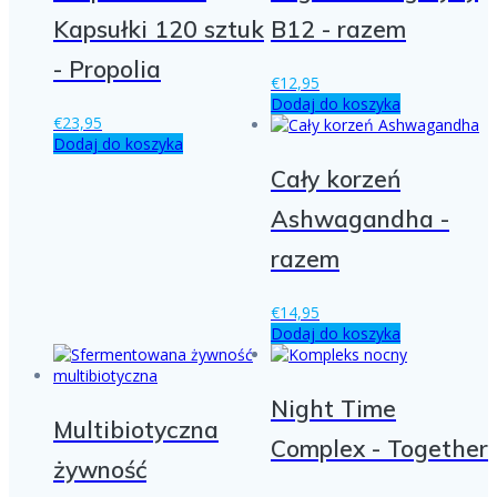
Kapsułki 120 sztuk
B12 - razem
- Propolia
€
12,95
Dodaj do koszyka
€
23,95
Dodaj do koszyka
Cały korzeń
Ashwagandha -
razem
€
14,95
Dodaj do koszyka
Night Time
Multibiotyczna
Complex - Together
żywność