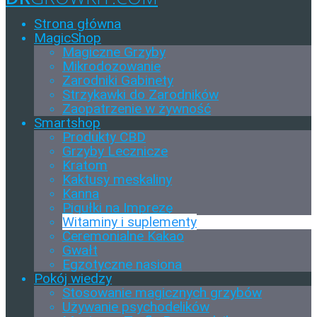
Strona główna
MagicShop
Magiczne Grzyby
Mikrodozowanie
Zarodniki Gabinety
Strzykawki do Zarodników
Zaopatrzenie w żywność
Smartshop
Produkty CBD
Grzyby Lecznicze
Kratom
Kaktusy meskaliny
Kanna
Pigułki na Imprezę
Witaminy i suplementy
Ceremonialne Kakao
Gwałt
Egzotyczne nasiona
Pokój wiedzy
Stosowanie magicznych grzybów
Używanie psychodelików