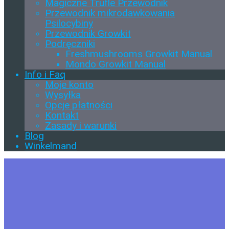
Magiczne Trufle Przewodnik
Przewodnik mikrodawkowania
Psilocybiny
Przewodnik Growkit
Podręczniki
Freshmushrooms Growkit Manual
Mondo Growkit Manual
Info i Faq
Moje konto
Wysyłka
Opcje płatności
Kontakt
Zasady i warunki
Blog
Winkelmand