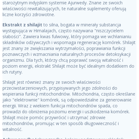
starożytnym indyjskim systemie Ajurwedy. Znane ze swoich
właściwości rewitalizujących, te naturalne suplementy oferują
liczne korzyści zdrowotne.
Ekstrakt z shilajit
to silna, bogata w minerały substancja
występująca w Himalajach, często nazywana "niszczycielem
słabości". Zawiera kwas fulwowy, który pomaga we wchłanianiu
składników odżywczych i wspomaga regenerację komórek. Shilajit
jest znany ze zwiększania wytrzymałości, poprawiania funkcji
poznawczych i wzmacniania naturalnych procesów detoksykacji
organizmu. Dla tych, którzy chcą poprawić swoją witalność i
poziom energii, ekstrakt Shilajit może być idealnym dodatkiem do
ich rutyny.
Shilajit jest również znany ze swoich właściwości
przeciwstarzeniowych, przypisywanych jego zdolności do
wspierania funkcji mitochondriów. Mitochondria, często określane
jako "elektrownie" komórek, są odpowiedzialne za generowanie
energii. Wraz z wiekiem funkcja mitochondriów spada, co
prowadzi do obniżenia poziomu energii i uszkodzenia komórek.
Shilajit może pomóc przywrócić i utrzymać zdrowie
mitochondriów, promując w ten sposób długowieczność i
witalność.