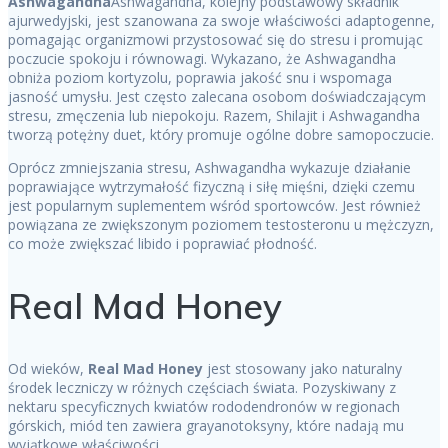
Ashwagandha
Ashwagandha, kolejny podstawowy składnik
ajurwedyjski, jest szanowana za swoje właściwości adaptogenne,
pomagając organizmowi przystosować się do stresu i promując
poczucie spokoju i równowagi. Wykazano, że Ashwagandha
obniża poziom kortyzolu, poprawia jakość snu i wspomaga
jasność umysłu. Jest często zalecana osobom doświadczającym
stresu, zmęczenia lub niepokoju. Razem, Shilajit i Ashwagandha
tworzą potężny duet, który promuje ogólne dobre samopoczucie.
Oprócz zmniejszania stresu, Ashwagandha wykazuje działanie
poprawiające wytrzymałość fizyczną i siłę mięśni, dzięki czemu
jest popularnym suplementem wśród sportowców. Jest również
powiązana ze zwiększonym poziomem testosteronu u mężczyzn,
co może zwiększać libido i poprawiać płodność.
Real Mad Honey
Od wieków,
Real Mad Honey
jest stosowany jako naturalny
środek leczniczy w różnych częściach świata. Pozyskiwany z
nektaru specyficznych kwiatów rododendronów w regionach
górskich, miód ten zawiera grayanotoksyny, które nadają mu
wyjątkowe właściwości.