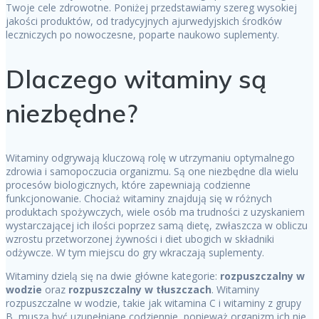
Twoje cele zdrowotne. Poniżej przedstawiamy szereg wysokiej
jakości produktów, od tradycyjnych ajurwedyjskich środków
leczniczych po nowoczesne, poparte naukowo suplementy.
Dlaczego witaminy są
niezbędne?
Witaminy odgrywają kluczową rolę w utrzymaniu optymalnego
zdrowia i samopoczucia organizmu. Są one niezbędne dla wielu
procesów biologicznych, które zapewniają codzienne
funkcjonowanie. Chociaż witaminy znajdują się w różnych
produktach spożywczych, wiele osób ma trudności z uzyskaniem
wystarczającej ich ilości poprzez samą dietę, zwłaszcza w obliczu
wzrostu przetworzonej żywności i diet ubogich w składniki
odżywcze. W tym miejscu do gry wkraczają suplementy.
Witaminy dzielą się na dwie główne kategorie:
rozpuszczalny w
wodzie
oraz
rozpuszczalny w tłuszczach
. Witaminy
rozpuszczalne w wodzie, takie jak witamina C i witaminy z grupy
B, muszą być uzupełniane codziennie, ponieważ organizm ich nie