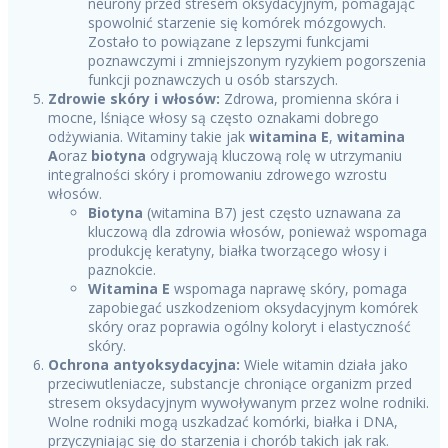
neurony przed stresem oksydacyjnym, pomagając
spowolnić starzenie się komórek mózgowych.
Zostało to powiązane z lepszymi funkcjami
poznawczymi i zmniejszonym ryzykiem pogorszenia
funkcji poznawczych u osób starszych.
Zdrowie skóry i włosów:
Zdrowa, promienna skóra i
mocne, lśniące włosy są często oznakami dobrego
odżywiania. Witaminy takie jak
witamina E
,
witamina
A
oraz
biotyna
odgrywają kluczową rolę w utrzymaniu
integralności skóry i promowaniu zdrowego wzrostu
włosów.
Biotyna
(witamina B7) jest często uznawana za
kluczową dla zdrowia włosów, ponieważ wspomaga
produkcję keratyny, białka tworzącego włosy i
paznokcie.
Witamina E
wspomaga naprawę skóry, pomaga
zapobiegać uszkodzeniom oksydacyjnym komórek
skóry oraz poprawia ogólny koloryt i elastyczność
skóry.
Ochrona antyoksydacyjna:
Wiele witamin działa jako
przeciwutleniacze, substancje chroniące organizm przed
stresem oksydacyjnym wywoływanym przez wolne rodniki.
Wolne rodniki mogą uszkadzać komórki, białka i DNA,
przyczyniając się do starzenia i chorób takich jak rak.