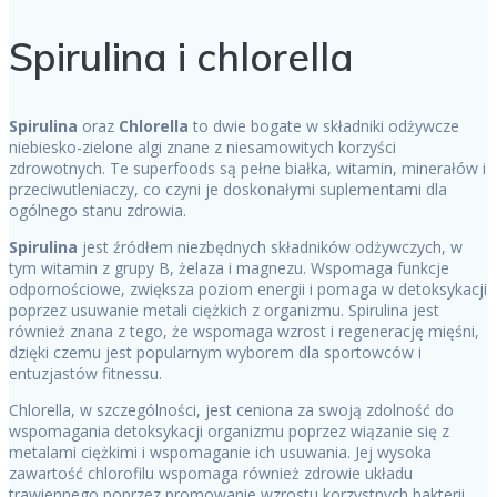
Spirulina i chlorella
Spirulina
oraz
Chlorella
to dwie bogate w składniki odżywcze
niebiesko-zielone algi znane z niesamowitych korzyści
zdrowotnych. Te superfoods są pełne białka, witamin, minerałów i
przeciwutleniaczy, co czyni je doskonałymi suplementami dla
ogólnego stanu zdrowia.
Spirulina
jest źródłem niezbędnych składników odżywczych, w
tym witamin z grupy B, żelaza i magnezu. Wspomaga funkcje
odpornościowe, zwiększa poziom energii i pomaga w detoksykacji
poprzez usuwanie metali ciężkich z organizmu. Spirulina jest
również znana z tego, że wspomaga wzrost i regenerację mięśni,
dzięki czemu jest popularnym wyborem dla sportowców i
entuzjastów fitnessu.
Chlorella, w szczególności, jest ceniona za swoją zdolność do
wspomagania detoksykacji organizmu poprzez wiązanie się z
metalami ciężkimi i wspomaganie ich usuwania. Jej wysoka
zawartość chlorofilu wspomaga również zdrowie układu
trawiennego poprzez promowanie wzrostu korzystnych bakterii