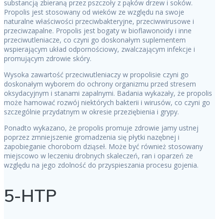
substancją zbieraną przez pszczoły z pąków drzew i soków.
Propolis jest stosowany od wieków ze względu na swoje
naturalne właściwości przeciwbakteryjne, przeciwwirusowe i
przeciwzapalne. Propolis jest bogaty w bioflawonoidy i inne
przeciwutleniacze, co czyni go doskonałym suplementem
wspierającym układ odpornościowy, zwalczającym infekcje i
promującym zdrowie skóry.
Wysoka zawartość przeciwutleniaczy w propolisie czyni go
doskonałym wyborem do ochrony organizmu przed stresem
oksydacyjnym i stanami zapalnymi. Badania wykazały, że propolis
może hamować rozwój niektórych bakterii i wirusów, co czyni go
szczególnie przydatnym w okresie przeziębienia i grypy.
Ponadto wykazano, że propolis promuje zdrowie jamy ustnej
poprzez zmniejszenie gromadzenia się płytki nazębnej i
zapobieganie chorobom dziąseł. Może być również stosowany
miejscowo w leczeniu drobnych skaleczeń, ran i oparzeń ze
względu na jego zdolność do przyspieszania procesu gojenia.
5-HTP