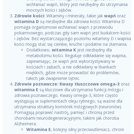
wchłaniać wapń, który jest niezbędny do utrzymania
mocnych kości i zębów.
Zdrowie kości:
Witaminy i minerały, takie jak
wapń
oraz
witamina D
są niezbędne dla zdrowia kości. Witamina D
pomaga organizmowi wchłaniać wapń z przewodu
pokarmowego, podczas gdy sam wapń jest budulcem kości
i zębów. Bez wystarczającego poziomu witaminy D i wapnia
kości mogą stać się cienkie, kruche i podatne na złamania.
Dodatkowo,
witamina K
jest niezbędny dla
metabolizmu kości. Reguluje odkładanie się wapnia,
zapewniając, że wapń jest wykorzystywany w
kościach i zębach, a nie odkładany w tkankach
miękkich, gdzie może prowadzić do problemów,
takich jak zwapnienie tętnic.
Zdrowie poznawcze:
Kwasy tłuszczowe omega-3
oraz
witamina E
są kluczowe dla utrzymania funkcji mózgu i
zdrowia poznawczego. Kwasy omega-3, które często
występują w suplementach oleju rybnego, są ważne dla
utrzymania struktury komórek mózgowych (neuronów).
Pomagają poprawić nastrój, pamięć i chronią przed
chorobami neurodegeneracyjnymi, takimi jak choroba
Alzheimera.
Witamina E
, kolejny silny przeciwutleniacz, chroni