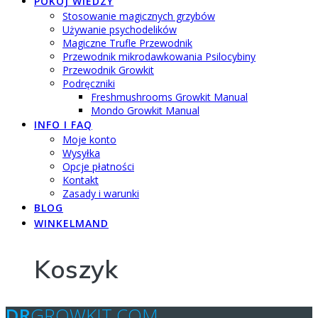
POKÓJ WIEDZY
Stosowanie magicznych grzybów
Używanie psychodelików
Magiczne Trufle Przewodnik
Przewodnik mikrodawkowania Psilocybiny
Przewodnik Growkit
Podręczniki
Freshmushrooms Growkit Manual
Mondo Growkit Manual
INFO I FAQ
Moje konto
Wysyłka
Opcje płatności
Kontakt
Zasady i warunki
BLOG
WINKELMAND
Koszyk
DR
GROWKIT.COM