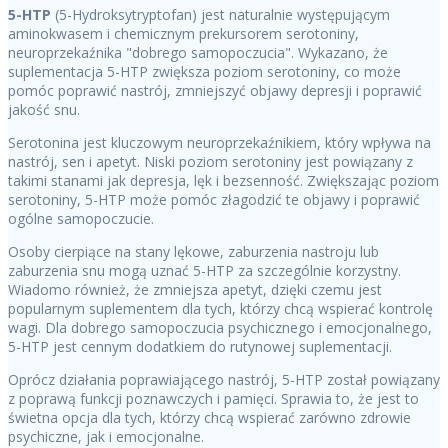
5-HTP
(5-Hydroksytryptofan) jest naturalnie występującym
aminokwasem i chemicznym prekursorem serotoniny,
neuroprzekaźnika "dobrego samopoczucia". Wykazano, że
suplementacja 5-HTP zwiększa poziom serotoniny, co może
pomóc poprawić nastrój, zmniejszyć objawy depresji i poprawić
jakość snu.
Serotonina jest kluczowym neuroprzekaźnikiem, który wpływa na
nastrój, sen i apetyt. Niski poziom serotoniny jest powiązany z
takimi stanami jak depresja, lęk i bezsenność. Zwiększając poziom
serotoniny, 5-HTP może pomóc złagodzić te objawy i poprawić
ogólne samopoczucie.
Osoby cierpiące na stany lękowe, zaburzenia nastroju lub
zaburzenia snu mogą uznać 5-HTP za szczególnie korzystny.
Wiadomo również, że zmniejsza apetyt, dzięki czemu jest
popularnym suplementem dla tych, którzy chcą wspierać kontrolę
wagi. Dla dobrego samopoczucia psychicznego i emocjonalnego,
5-HTP jest cennym dodatkiem do rutynowej suplementacji.
Oprócz działania poprawiającego nastrój, 5-HTP został powiązany
z poprawą funkcji poznawczych i pamięci. Sprawia to, że jest to
świetna opcja dla tych, którzy chcą wspierać zarówno zdrowie
psychiczne, jak i emocjonalne.