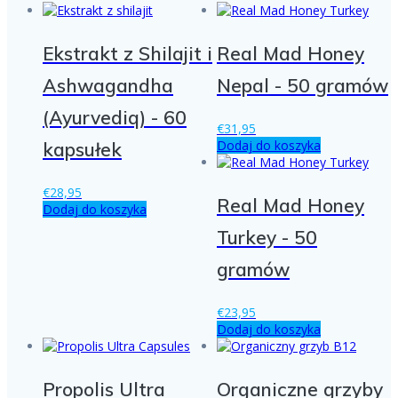
Ekstrakt z Shilajit i
Real Mad Honey
Ashwagandha
Nepal - 50 gramów
(Ayurvediq) - 60
€
31,95
Dodaj do koszyka
kapsułek
€
28,95
Real Mad Honey
Dodaj do koszyka
Turkey - 50
gramów
€
23,95
Dodaj do koszyka
Propolis Ultra
Organiczne grzyby