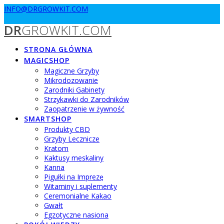
Przejdź
INFO@DRGROWKIT.COM
do
DR
GROWKIT.COM
treści
STRONA GŁÓWNA
MAGICSHOP
Magiczne Grzyby
Mikrodozowanie
Zarodniki Gabinety
Strzykawki do Zarodników
Zaopatrzenie w żywność
SMARTSHOP
Produkty CBD
Grzyby Lecznicze
Kratom
Kaktusy meskaliny
Kanna
Pigułki na Imprezę
Witaminy i suplementy
Ceremonialne Kakao
Gwałt
Egzotyczne nasiona