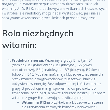
magazynuje. Witaminy rozpuszczalne w tłuszczach, takie jak
witaminy A, D, E i K, są przechowywane w tkankach tłuszczowych
i wątrobie, ale niedobory mogą nadal występować, jeśli nie są
spożywane w wystarczających ilościach przez dłuższy czas.
Rola niezbędnych
witamin:
Produkcja energii:
Witaminy z grupy B, w tym B1
(tiamina), B2 (ryboflawina), B3 (niacyna), B5 (kwas
pantotenowy), B6 (pirydoksyna), B7 (biotyna), B9 (kwas
foliowy) i B12 (kobalamina), mają kluczowe znaczenie dla
przekształcania węglowodanów, tłuszczów i białek z
pożywienia w energię. Bez odpowiedniej ilości witamin z
grupy B produkcja energii spowalnia, co prowadzi do
zmęczenia, ospałości, a nawet zaburzeń nastroju. Każda z
witamin z grupy B ma swoją specyficzną rolę:
Witamina B12
na przykład, ma kluczowe znaczenie
dla utrzymania zdrowych komórek nerwowych i